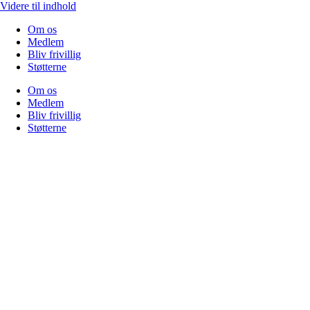
Videre til indhold
Om os
Medlem
Bliv frivillig
Støtterne
Om os
Medlem
Bliv frivillig
Støtterne