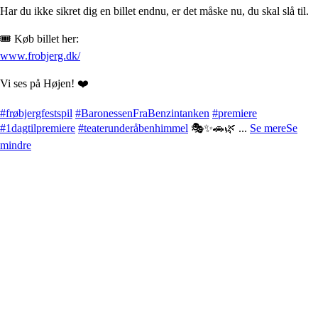
Har du ikke sikret dig en billet endnu, er det måske nu, du skal slå til.
🎟️ Køb billet her:
www.frobjerg.dk/
Vi ses på Højen! ❤️
#frøbjergfestspil
#BaronessenFraBenzintanken
#premiere
#1dagtilpremiere
#teaterunderåbenhimmel
🎭✨🚗🌿
...
Se mere
Se
mindre