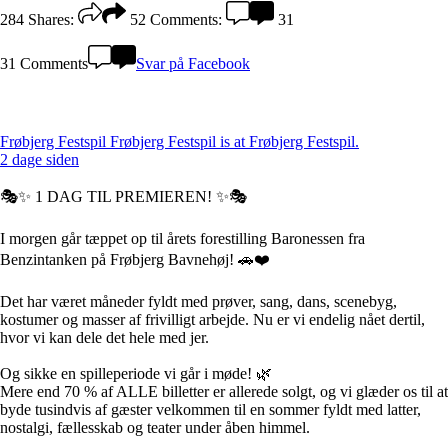
284
Shares:
52
Comments:
31
31 Comments
Svar på Facebook
Frøbjerg Festspil
Frøbjerg Festspil is at Frøbjerg Festspil.
2 dage siden
🎭✨ 1 DAG TIL PREMIEREN! ✨🎭
I morgen går tæppet op til årets forestilling Baronessen fra
Benzintanken på Frøbjerg Bavnehøj! 🚗❤️
Det har været måneder fyldt med prøver, sang, dans, scenebyg,
kostumer og masser af frivilligt arbejde. Nu er vi endelig nået dertil,
hvor vi kan dele det hele med jer.
Og sikke en spilleperiode vi går i møde! 🌿
Mere end 70 % af ALLE billetter er allerede solgt, og vi glæder os til at
byde tusindvis af gæster velkommen til en sommer fyldt med latter,
nostalgi, fællesskab og teater under åben himmel.