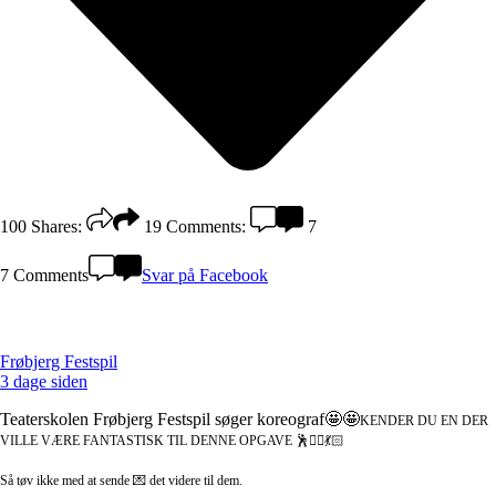
100
Shares:
19
Comments:
7
7 Comments
Svar på Facebook
Frøbjerg Festspil
3 dage siden
Teaterskolen Frøbjerg Festspil søger koreograf🤩🤩
KENDER DU EN DER
VILLE VÆRE FANTASTISK TIL DENNE OPGAVE 🕺👯‍♀️💃🏻
Så tøv ikke med at sende 💌 det videre til dem.