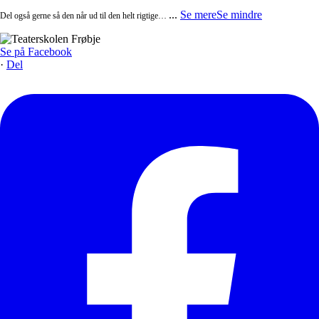
...
Se mere
Se mindre
Del også gerne så den når ud til den helt rigtige…
Se på Facebook
·
Del