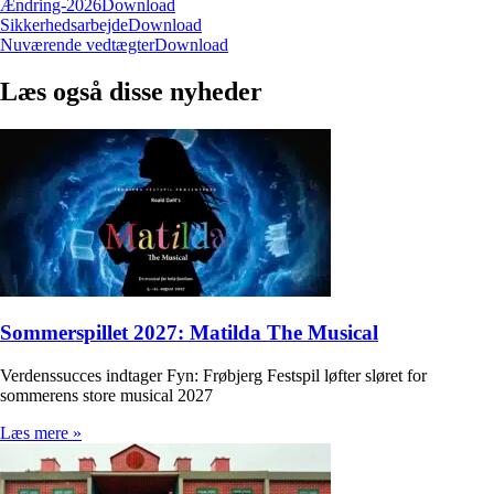
Ændring-2026
Download
Sikkerhedsarbejde
Download
Nuværende vedtægter
Download
Læs også disse nyheder
Sommerspillet 2027: Matilda The Musical
Verdenssucces indtager Fyn: Frøbjerg Festspil løfter sløret for
sommerens store musical 2027
Læs mere »