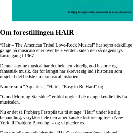
Om forestillingen HAIR
“Hair – The American Tribal Love-Rock Musical” har sejret adskillige
gange på musicalscener over hele verden, siden den så dagens lys
første gang i 1967.
Denne skønne musical har det hele; en virkelig god historie og
fantastisk musik, der for længst har skrevet sig ind i historien som
noget af det bedste i rockmusical historien.
Numre som “Aquarius”, “Hair”, “Easy to Be Hard” og
“Good Morning Starshine” er blot nogle af de mange kendte hits fra
musicalen.
Nu er det så Frøbjerg Festspils tur til at tage “Hair” under kærlig
behandling; vi rykker hele den amerikanske historie og byen New
York til Frøbjerg Bavnehøj – og vi glæder os.
Den grundlæggende historie i “Hair” er desværre fortsat aktuel –