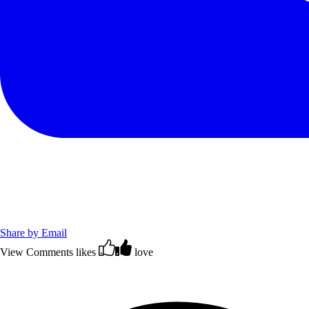
Share by Email
View Comments
likes
love