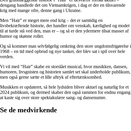
dengang handlede det om Vietnamkrigen, i dag er der en tilsvarende
krig med mange ofre, denne gang i Ukraine.
Men “Hair” er meget mere end krig – det er samtidig en
livsbekræftende historie, der handler om venskab, kærlig­hed og modet
til at turde stå ved den, man er – og så er den ydermere tilsat masser af
humor og skønne roller.
Og så kommer man selvfølgelig omkring den store ung­domsfrigørelse i
1968 – en tid med opbrud og nye tanker, der blev sat i spil over hele
verden.
Vi vil med “Hair” skabe en storslået musical, hvor musik­ken, dansen,
humoren, livsgnisten og historien samlet set skal underholde publikum,
men også gerne sætte et lille aftryk af eftertænksomhed.
Musikken er opdateret, så hele lydsiden bliver aktuel og naturlig for et
2024 publikum, og dermed skaber den også rammen for endnu engang
at kaste sig over store spektakulære sang- og dansenumre.
Se de medvirkende