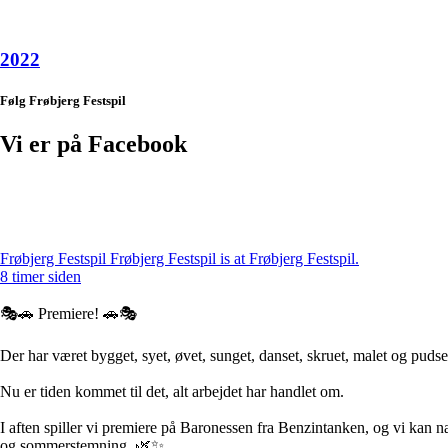
2022
Følg Frøbjerg Festspil
Vi er på Facebook
Frøbjerg Festspil
Frøbjerg Festspil is at Frøbjerg Festspil.
8 timer siden
🎭🚗 Premiere! 🚗🎭
Der har været bygget, syet, øvet, sunget, danset, skruet, malet og pudset
Nu er tiden kommet til det, alt arbejdet har handlet om.
I aften spiller vi premiere på Baronessen fra Benzintanken, og vi kan 
og sommerstemning. 🌿✨