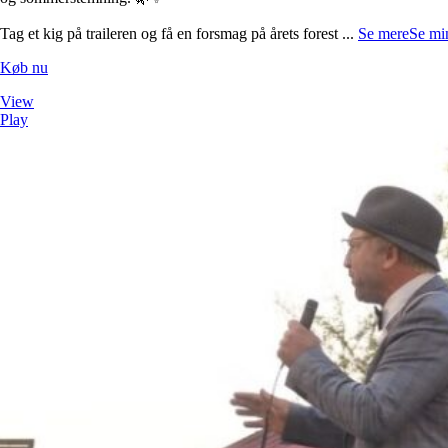
Tag et kig på traileren og få en forsmag på årets forest
...
Se mere
Se mi
Køb nu
View
Play