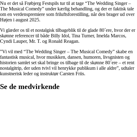
Nu er det så Frøbjerg Festspils tur til at tage “The Wedding Singer –
The Musical Comedy” under kærlig behandling, og der er faktisk tale
om en verdenspremiere som friluftsforestilling, når den brager ud over
Højen i august 2025.
Vi glæder os til et nostalgisk tilbageblik til de glade 80´ere, hvor der er
skønne referencer til både Billy Idol, Tina Turner, Imelda Marcos,
Cyndi Lauper, Mr. T. og Ronald Reagan.
”Vi vil med “The Wedding Singer – The Musical Comedy” skabe en
fantastisk musical, hvor musikken, dansen, humoren, livsgnisten og
historien samlet set skal bringe os tilbage til de skønne 80´ere – et rent
nostalgitrip, der uden tvivl vil henrykke publikum i alle aldre”, udtaler
kunstnerisk leder og instruktør Carsten Friis.
Se de medvirkende